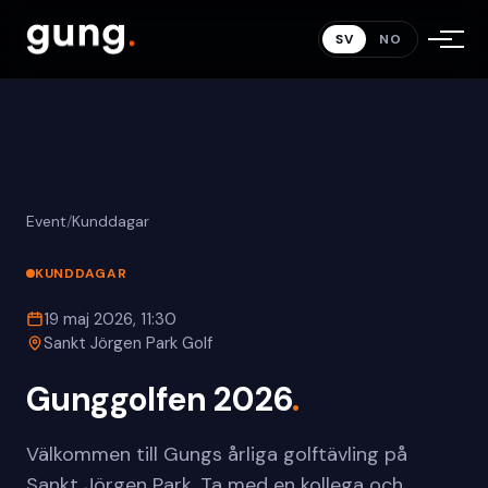
SV
NO
Event
/
Kunddagar
KUNDDAGAR
19 maj 2026, 11:30
Sankt Jörgen Park Golf
Gunggolfen 2026
.
Välkommen till Gungs årliga golftävling på
Sankt Jörgen Park. Ta med en kollega och