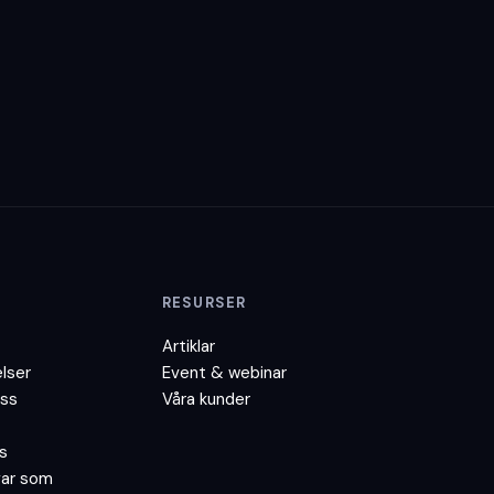
RESURSER
Artiklar
lser
Event & webinar
oss
Våra kunder
s
gar som