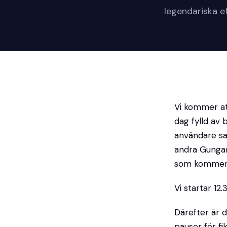
legendariska e
Vi kommer at
dag fylld av 
användare sam
andra Gungan
som kommer a
Vi startar 1
Därefter är d
pauser för f