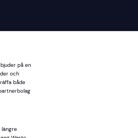
 bjuder på en
nder och
träffa både
partnerbolag
e längre
urang Waste