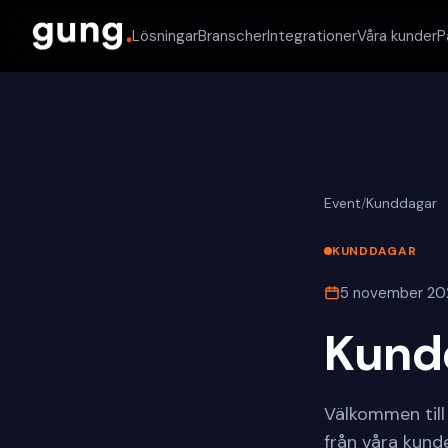
Lösningar
Branscher
Integrationer
Våra kunder
P
Event
/
Kunddagar
KUNDDAGAR
5 november 202
Kund
Välkommen till
från våra kund