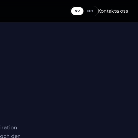
Kontakta oss
SV
NO
iration
g och den