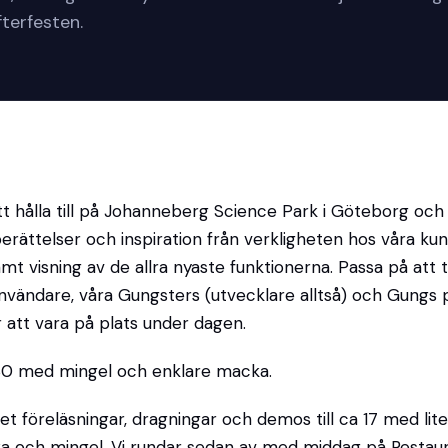
fterfesten.
t hålla till på Johanneberg Science Park i Göteborg och
berättelser och inspiration från verkligheten hos våra ku
t visning av de allra nyaste funktionerna. Passa på att 
vändare, våra Gungsters (utvecklare alltså) och Gungs 
tt vara på plats under dagen.
2.30 med mingel och enklare macka.
et föreläsningar, dragningar och demos till ca 17 med lit
ika och mingel. Vi rundar sedan av med middag på Resta