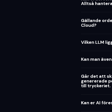
Alltså hanter
Gällande orde
Cloud?
Vilken LLM li
Kan man även 
Går det att sk
genererade pdf
till tryckeriet.
Kan er AI före