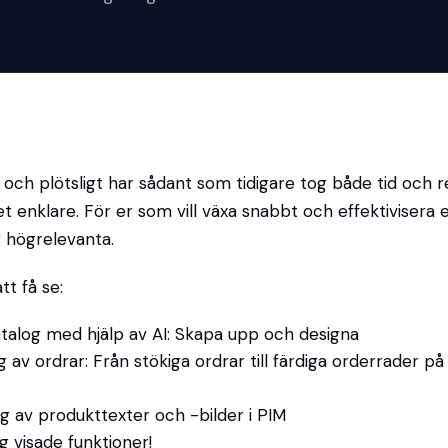
I och plötsligt har sådant som tidigare tog både tid och re
t enklare. För er som vill växa snabbt och effektivisera 
r högrelevanta.
t få se:
talog med hjälp av AI: Skapa upp och designa
g av ordrar: Från stökiga ordrar till färdiga orderrader p
g av produkttexter och -bilder i PIM
g visade funktioner!