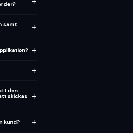
order?
em samt
pplikation?
 att den
att skickas
en kund?