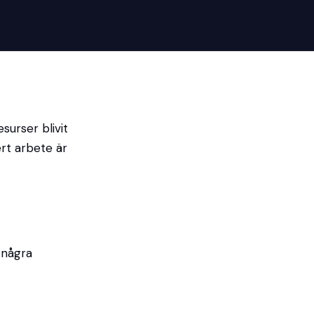
surser blivit
ert arbete är
å några