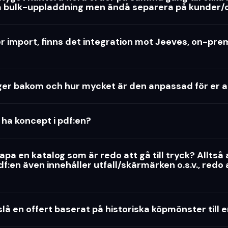
a bulk-uppladdning men ändå separera på kunder/
r import, finns det integration mot Jeeves, on-pr
gger bakom och hur mycket är den anpassad för er a
ha koncept i pdf:en?
apa en katalog som är redo att gå till tryck? Alltså
:en även innehåller utfall/skärmärken o.s.v., redo 
slå en offert baserat på historiska köpmönster till 