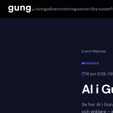
Lösningar
Branscher
Integrationer
Våra kunder
P
Event
/
Webinar
WEBINAR
16 juni 2026, 0
AI i 
Se hur AI i Gu
och enklare – i