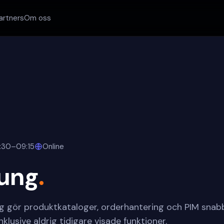
artners
Om oss
8:30–09:15
Online
Gung
.
ng gör produktkataloger, orderhantering och PIM snab
nklusive aldrig tidigare visade funktioner.