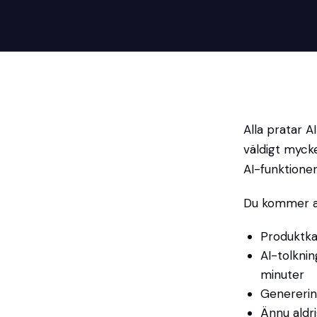
Alla pratar A
väldigt mycke
AI-funktione
Du kommer at
Produktka
AI-tolknin
minuter
Genererin
Ännu aldri