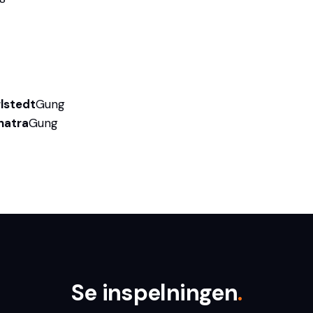
lstedt
Gung
natra
Gung
Se inspelningen
.