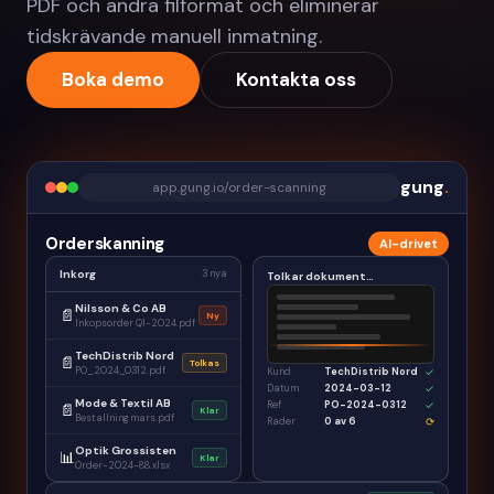
PDF och andra filformat och eliminerar
tidskrävande manuell inmatning.
Boka demo
Kontakta oss
gung
.
app.gung.io/order-scanning
Orderskanning
AI-drivet
Inkorg
3 nya
Tolkar dokument…
Nilsson & Co AB
📄
Ny
Inkopsorder Q1-2024.pdf
TechDistrib Nord
📄
Tolkas
PO_2024_0312.pdf
Kund
TechDistrib Nord
✓
Datum
2024-03-12
✓
Mode & Textil AB
Ref
PO-2024-0312
✓
📄
Klar
Bestallning mars.pdf
Rader
0 av 6
⟳
Optik Grossisten
📊
Klar
Order-2024-88.xlsx