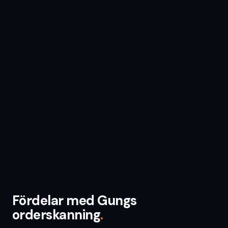
TILLGÄNGLIGT NU
Gungs orderparsning läser inkommande
orderdokument, identifierar artikelnummer,
kvantiteter och leveransinstruktioner och
matchar dem mot ditt ERP:s artikelregister.
Felaktiga matchningar flaggas för manuell
hantering. Resten skapar en order direkt i
systemet — utan att det kostar din personal tid.
Fördelar med Gungs
orderskanning
.