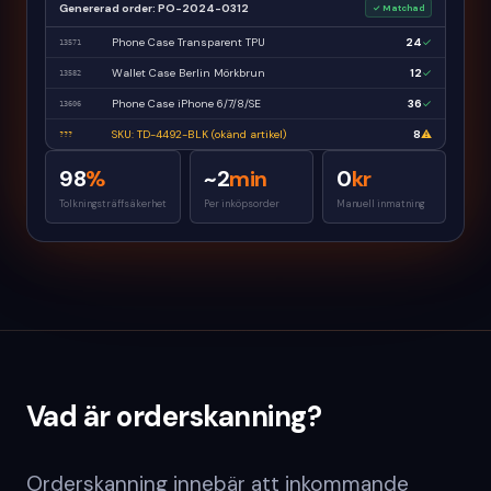
Genererad order: PO-2024-0312
✓ Matchad
Phone Case Transparent TPU
24
✓
13571
Wallet Case Berlin Mörkbrun
12
✓
13582
Phone Case iPhone 6/7/8/SE
36
✓
13606
SKU: TD-4492-BLK (okänd artikel)
8
⚠
???
98
%
~2
min
0
kr
Tolkningsträffsäkerhet
Per inköpsorder
Manuell inmatning
Vad är orderskanning?
Orderskanning innebär att inkommande