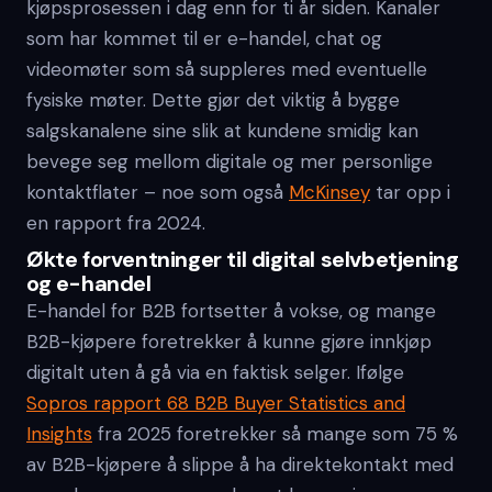
kjøpsprosessen i dag enn for ti år siden. Kanaler
som har kommet til er e-handel, chat og
videomøter som så suppleres med eventuelle
fysiske møter. Dette gjør det viktig å bygge
salgskanalene sine slik at kundene smidig kan
bevege seg mellom digitale og mer personlige
kontaktflater – noe som også
McKinsey
tar opp i
en rapport fra 2024.
Økte forventninger til digital selvbetjening
og e-handel
E-handel for B2B fortsetter å vokse, og mange
B2B-kjøpere foretrekker å kunne gjøre innkjøp
digitalt uten å gå via en faktisk selger. Ifølge
Sopros rapport 68 B2B Buyer Statistics and
Insights
fra 2025 foretrekker så mange som 75 %
av B2B-kjøpere å slippe å ha direktekontakt med