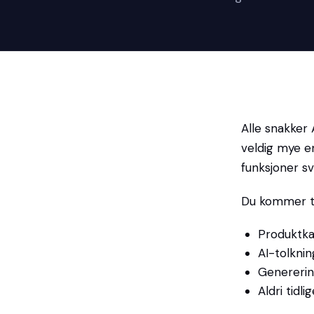
Alle snakker 
veldig mye en
funksjoner s
Du kommer til
Produktka
AI-tolknin
Genererin
Aldri tidli