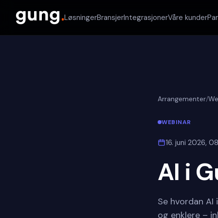
Løsninger
Bransjer
Integrasjoner
Våre kunder
Pa
Arrangementer
/
We
WEBINAR
16. juni 2026, 
AI i 
Se hvordan AI 
og enklere – ink