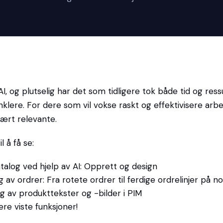
AI, og plutselig har det som tidligere tok både tid og ressu
klere. For dere som vil vokse raskt og effektivisere arbe
vært relevante.
 å få se:
talog ved hjelp av AI: Opprett og design
g av ordrer: Fra rotete ordrer til ferdige ordrelinjer på 
g av produkttekster og -bilder i PIM
gere viste funksjoner!