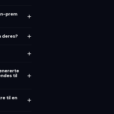
 on-prem
n deres?
genererte
ndes til
e til en