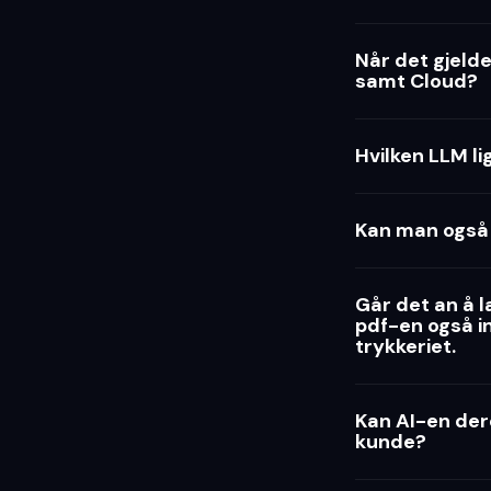
Når det gjeld
samt Cloud?
Hvilken LLM li
Kan man også 
Går det an å l
pdf-en også in
trykkeriet.
Kan AI-en dere
kunde?