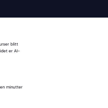
rser blitt
idet er AI-
noen minutter