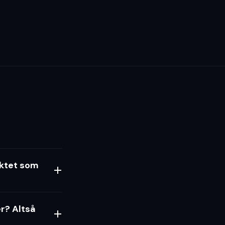
uktet som
er? Altså