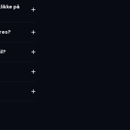
likke på
eres?
il?