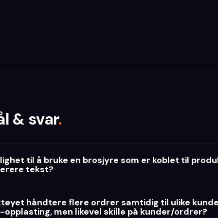
l & svar
.
ighet til å bruke en brosjyre som er koblet til prod
nerere tekst?
øyet håndtere flere ordrer samtidig til ulike kund
-opplasting, men likevel skille på kunder/ordrer?