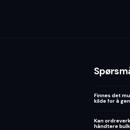
Spørsmå
Finnes det mul
kilde for å ge
Kan ordreverkt
håndtere bulk