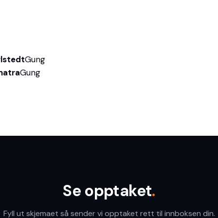
lstedt
Gung
natra
Gung
Se opptaket
.
Fyll ut skjemaet så sender vi opptaket rett til innboksen din.