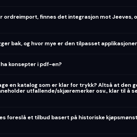
er ordreimport, finnes det integrasjon mot Jeeves,
gger bak, og hvor mye er den tilpasset applikasjone
ha konsepter i pdf-en?
age en katalog som er klar for trykk? Altså at den 
neholder utfallende/skjæremerker osv., klar til å se
s foreslå et tilbud basert på historiske kjøpsmønstr