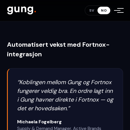
effektivitet
.
SV
NO
Automatisert vekst med Fortnox-
integrasjon
“
Koblingen mellom Gung og Fortnox
fungerer veldig bra. En ordre lagt inn
i Gung havner direkte i Fortnox — og
det er hovedsaken.
”
Michaela Fogelberg
Supply & Demand Manager
,
Active Brands