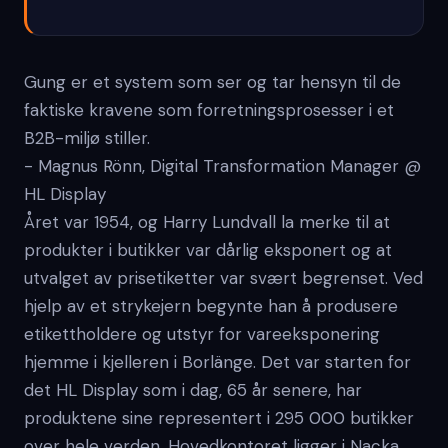
Gung er et system som ser og tar hensyn til de
faktiske kravene som forretningsprosesser i et
B2B-miljø stiller.
- Magnus Rönn, Digital Transformation Manager @
HL Display
Året var 1954, og Harry Lundvall la merke til at
produkter i butikker var dårlig eksponert og at
utvalget av prisetiketter var svært begrenset. Ved
hjelp av et strykejern begynte han å produsere
etiketthold­ere og utstyr for vareeksponering
hjemme i kjelleren i Borlänge. Det var starten for
det HL Display som i dag, 65 år senere, har
produktene sine representert i 295 000 butikker
over hele verden. Hovedkontoret ligger i Nacka