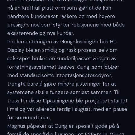
nå en kraftfull plattform som gjør at de kan
håndtere kundesaker raskere og med høyere
presisjon, noe som styrker relasjonene med både
eksisterende og nye kunder.
Implementeringen av Gung-løsningen hos HL
Display ble en smidig og rask prosess, selv om
selskapet bruker en kundetilpasset versjon av
forretningssystemet Jeeves. Gung, som jobber
med standardiserte integrasjonsprosedyrer,
trengte bare å gjøre mindre justeringer for at
systemene skulle fungere sømløst sammen. Til
tross for disse tilpasningene ble prosjektet startet
i mai og var allerede ferdig i august, med en pause
for sommerferien.
Magnus påpeker at Gung er spesielt gode på å
forstå de spesifikke kravene i et B2B-miljø: ”Gung