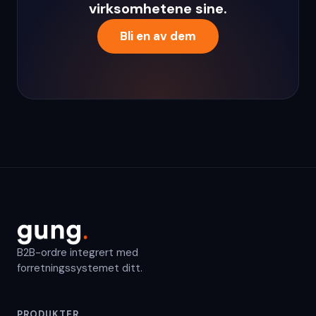
virksomhetene sine.
Bli en av dem
B2B-ordre integrert med
forretningssystemet ditt.
PRODUKTER