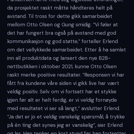
da prosjektet raskt måtte håndteres helt på
avstand. Til tross for dette gikk samarbeidet
mellom Otto Olsen og Gung smidig. “Vi føler at
det har fungert bra også på avstand med god
kommunikasjon og god støtte,” forteller Erlend
om det vellykkede samarbeidet. Etter å ha samlet
inn all produktdata og lansert den nye B2B-
nettbutikken i oktober 2021, kunne Otto Olsen
raskt merke positive resultater. “Responsen vi har
fått fra kundene våre siden vi gikk live har vært
veldig positiv. Selv om vi fortsatt har et stykke
igjen før alt er helt ferdig, er vi veldig fornøyde
med resultatet vi ser så langt,” avslutter Erlend.
“Ja det er jo et veldig vanskelig spørsmål, å trykke
på én ting det synes jeg er vanskelig”, sier Erlend
og ler. Han tenker en kort stund før han fortsetter.