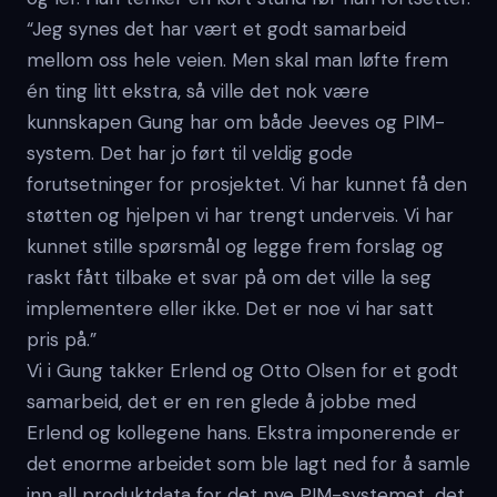
“Jeg synes det har vært et godt samarbeid
mellom oss hele veien. Men skal man løfte frem
én ting litt ekstra, så ville det nok være
kunnskapen Gung har om både Jeeves og PIM-
system. Det har jo ført til veldig gode
forutsetninger for prosjektet. Vi har kunnet få den
støtten og hjelpen vi har trengt underveis. Vi har
kunnet stille spørsmål og legge frem forslag og
raskt fått tilbake et svar på om det ville la seg
implementere eller ikke. Det er noe vi har satt
pris på.”
Vi i Gung takker Erlend og Otto Olsen for et godt
samarbeid, det er en ren glede å jobbe med
Erlend og kollegene hans. Ekstra imponerende er
det enorme arbeidet som ble lagt ned for å samle
inn all produktdata for det nye PIM-systemet, det