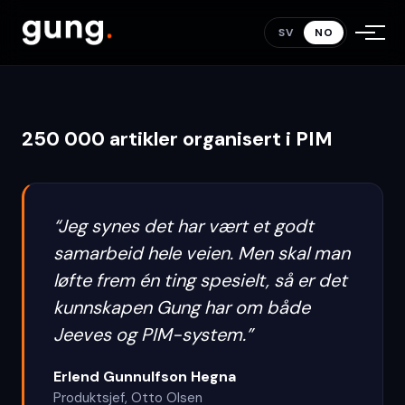
med Gungs PIM-system
.
SV
NO
250 000 artikler organisert i PIM
“
Jeg synes det har vært et godt
samarbeid hele veien. Men skal man
løfte frem én ting spesielt, så er det
kunnskapen Gung har om både
Jeeves og PIM-system.
”
Erlend Gunnulfson Hegna
Produktsjef
,
Otto Olsen