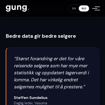
med Gung PIM og Fortnox
.
SV
NO
Bedre data gir bedre selgere
“
Størst forandring er det for våre
reisende selgere som har mye mer
statistikk og oppdatert lagerverdi i
lomma. Det har virkelig endret
selgernes mulighet til å prestere.
”
Steffen Sundelius
Daglig leder
,
Vasuma