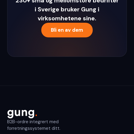
230+ små og mellomstore bedrifter
i Sverige bruker Gung i
virksomhetene sine.
Bli en av dem
B2B-ordre integrert med
forretningssystemet ditt.