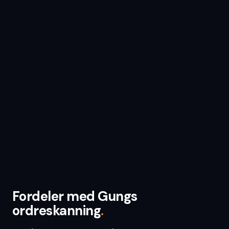
TILGJENGELIG NÅ
Gungs ordreparsing leser innkommende
ordredokumenter, identifiserer artikkelnumre,
kvanta og leveringsinstruksjoner og matcher
dem mot ERP-ets artikkelregister. Feilaktige treff
flagges for manuell håndtering. Resten oppretter
en ordre direkte i systemet — uten at det koster
personalet ditt tid.
Fordeler med Gungs
ordreskanning
.