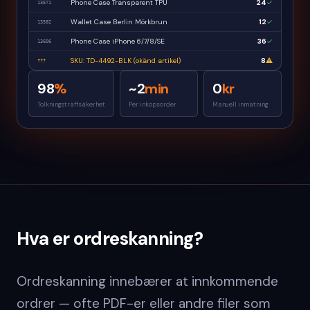
Phone Case Transparent TPU
24
✓
13571
Wallet Case Berlin Mörkbrun
12
✓
13582
Phone Case iPhone 6/7/8/SE
36
✓
13606
SKU: TD-4492-BLK (okänd artikel)
8
⚠
???
98
%
~2
min
0
kr
Tolkningsträffsäkerhet
Per inköpsorder
Manuell inmatning
Hva er ordreskanning?
Ordreskanning innebærer at innkommende
ordrer — ofte PDF-er eller andre filer som