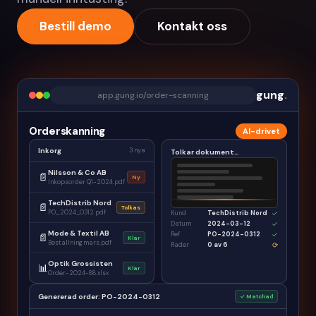
Bestill demo
Kontakt oss
gung
.
app.gung.io/order-scanning
Orderskanning
AI-drivet
Inkorg
3 nya
Tolkar dokument…
Nilsson & Co AB
📄
Ny
Inkopsorder Q1-2024.pdf
TechDistrib Nord
📄
Tolkas
PO_2024_0312.pdf
Kund
TechDistrib Nord
✓
Datum
2024-03-12
✓
Mode & Textil AB
Ref
PO-2024-0312
✓
📄
Klar
Bestallning mars.pdf
Rader
0 av 6
⟳
Optik Grossisten
📊
Klar
Order-2024-88.xlsx
Genererad order: PO-2024-0312
✓ Matchad