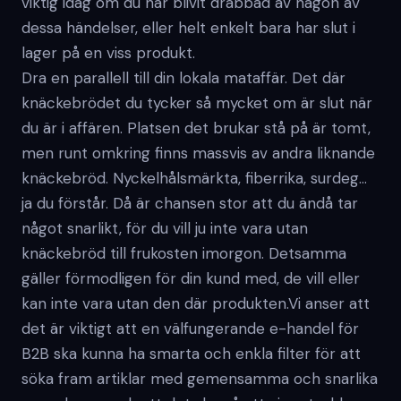
viktig idag om du har blivit drabbad av någon av
dessa händelser, eller helt enkelt bara har slut i
lager på en viss produkt.
Dra en parallell till din lokala mataffär. Det där
knäckebrödet du tycker så mycket om är slut när
du är i affären. Platsen det brukar stå på är tomt,
men runt omkring finns massvis av andra liknande
knäckebröd. Nyckelhålsmärkta, fiberrika, surdeg…
ja du förstår. Då är chansen stor att du ändå tar
något snarlikt, för du vill ju inte vara utan
knäckebröd till frukosten imorgon. Detsamma
gäller förmodligen för din kund med, de vill eller
kan inte vara utan den där produkten.Vi anser att
det är viktigt att en välfungerande e-handel för
B2B ska kunna ha smarta och enkla filter för att
söka fram artiklar med gemensamma och snarlika