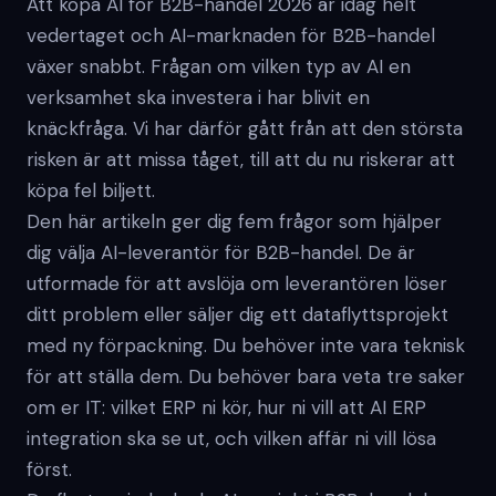
Att köpa AI för B2B-handel 2026 är idag helt
vedertaget och AI-marknaden för B2B-handel
växer snabbt. Frågan om vilken typ av AI en
verksamhet ska investera i har blivit en
knäckfråga. Vi har därför gått från att den största
risken är att missa tåget, till att du nu riskerar att
köpa fel biljett.
Den här artikeln ger dig fem frågor som hjälper
dig välja AI-leverantör för B2B-handel. De är
utformade för att avslöja om leverantören löser
ditt problem eller säljer dig ett dataflyttsprojekt
med ny förpackning. Du behöver inte vara teknisk
för att ställa dem. Du behöver bara veta tre saker
om er IT: vilket ERP ni kör, hur ni vill att AI ERP
integration ska se ut, och vilken affär ni vill lösa
först.