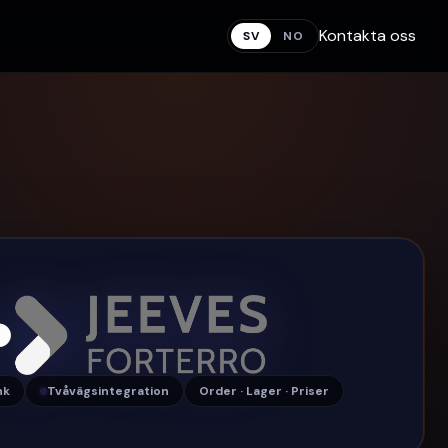
Kontakta oss
SV
NO
nk
Tvåvägsintegration
Order · Lager · Priser