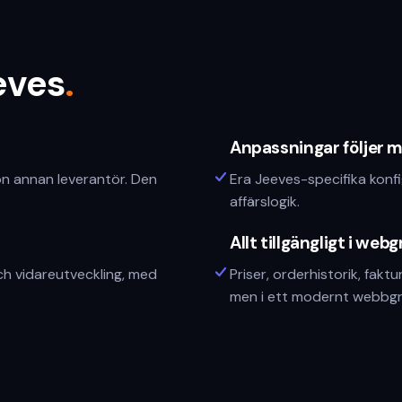
eves
.
Anpassningar följer 
on annan leverantör. Den
Era Jeeves-specifika konfig
affärslogik.
Allt tillgängligt i web
ch vidareutveckling, med
Priser, orderhistorik, fakt
men i ett modernt webbgr