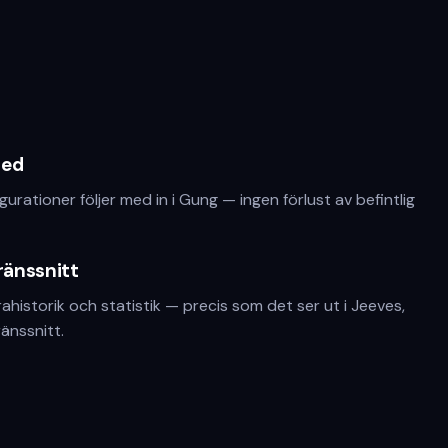
med
urationer följer med in i Gung — ingen förlust av befintlig
gränssnitt
urahistorik och statistik — precis som det ser ut i Jeeves,
änssnitt.