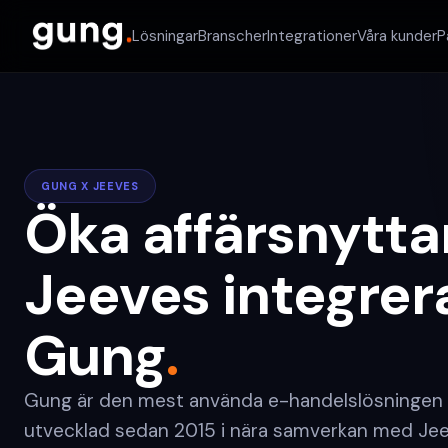
Lösningar
Branscher
Integrationer
Våra kunder
P
GUNG X JEEVES
Öka affärsnytt
Jeeves integrerat
Gung
.
Gung är den mest använda e-handelslösningen
utvecklad sedan 2015 i nära samverkan med Jeev