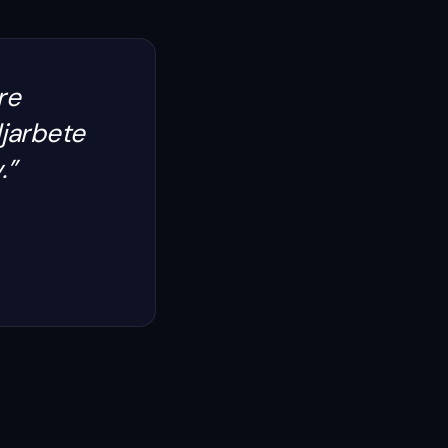
re
ljarbete
.
”