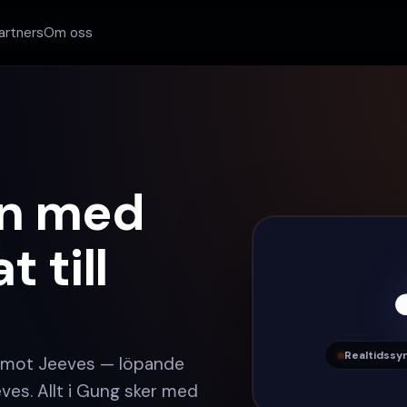
artners
Om oss
an med
 till
Realtidssy
 mot Jeeves — löpande
es. Allt i Gung sker med