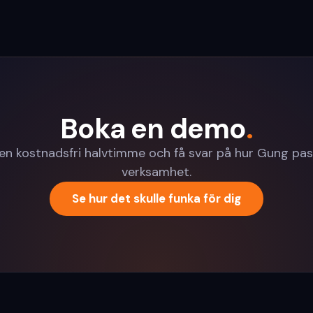
Boka en demo
.
en kostnadsfri halvtimme och få svar på hur Gung pas
verksamhet.
Se hur det skulle funka för dig