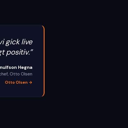
 gick live
t positiv.
”
nulfson Hegna
chef
,
Otto Olsen
Otto Olsen
→