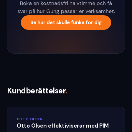
Boka en kostnadsfri halvtimme och få
svar på hur Gung passar er verksamhet.
Se hur det skulle funka för dig
Kundberättelser
.
OTTO OLSEN
Otto Olsen effektiviserar med PIM