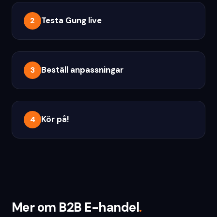
Testa Gung live
2
Beställ anpassningar
3
Kör på!
4
Mer om B2B E-handel
.