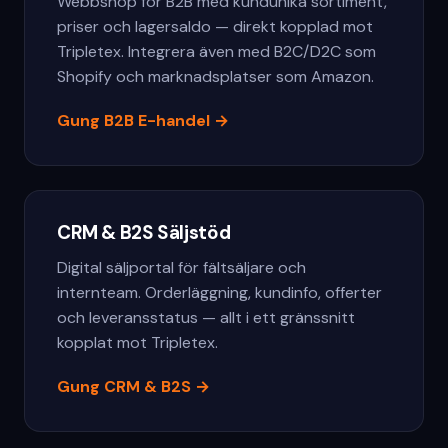
Webbshop för B2B med kundunika sortiment,
priser och lagersaldo — direkt kopplad mot
Tripletex. Integrera även med B2C/D2C som
Shopify och marknadsplatser som Amazon.
Gung B2B E-handel
→
CRM & B2S Säljstöd
Digital säljportal för fältsäljare och
internteam. Orderläggning, kundinfo, offerter
och leveransstatus — allt i ett gränssnitt
kopplat mot Tripletex.
Gung CRM & B2S
→