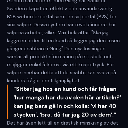
Genom samarbetet med Gung har Sätila of
Sweden skapat en effektiv och användarvänlig
B2B weborderportal samt en säljportal (B2S) för
sina säljare. Dessa system har revolutionerat hur
säljarna arbetar, vilket Max bekräftar: "Ska jag
lägga en order till en kund så lägger jag den tusen
gånger snabbare i Gung" Den nya lösningen
samlar all produktinformation på ett ställe och
möjliggör enkel åtkomst via ett knapptryck. För
säljare innebär detta att de snabbt kan svara på
kunders frågor om tillgänglighet.
”Sitter jag hos en kund och får frågan
‘hur många har du av den här artikeln?’
kan jag bara gå in och kolla; ‘vi har 40
stycken’, ‘bra, då tar jag 20 av dem’.”
Det har även lett till en drastisk minskning av det