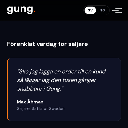
Sweden
.
SV
NO
Förenklat vardag för säljare
“
Ska jag lägga en order till en kund
så lägger jag den tusen gånger
snabbare i Gung.
”
Max Åhman
Säljare
,
Sätila of Sweden